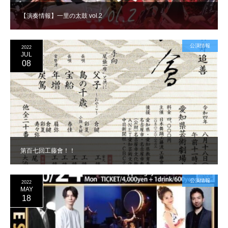
【演奏情報】一里の太鼓 vol.2
公演情報
2022
JUL
08
第百七回工藤會！！
公演情報
2022
MAY
18